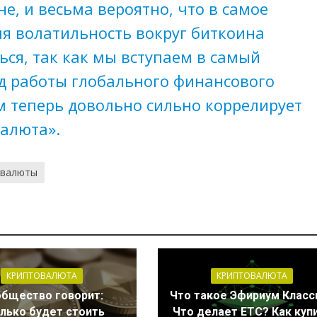
не, и весьма вероятно, что в самое
я волатильность вокруг биткоина
ься, так как мы вступаем в самый
д работы глобального финансового
м теперь довольно сильно коррелирует
алюта».
овалюты
КРИПТОВАЛЮТА
КРИПТОВАЛЮТА
бщество говорит:
Что такое Эфириум Класс
лько будет стоить
Что делает ETC? Как куп