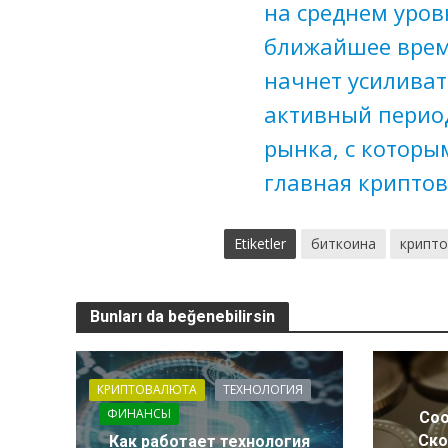
на среднем уров
ближайшее врем
начнет усиливат
активный перио
рынка, с которы
главная криптов
Etiketler
биткоина
крипт
Bunları da beğenebilirsin
КРИПТОВАЛЮТА
ТЕХНОЛОГИЯ
ФИНАНСЫ
Соо
Ско
Как работает технология