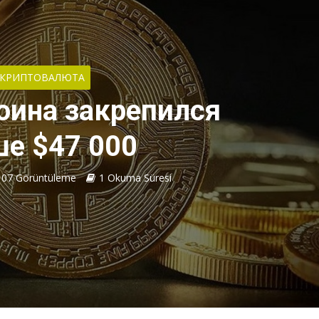
КРИПТОВАЛЮТА
оина закрепился
е $47 000
107 Görüntüleme
1 Okuma Süresi