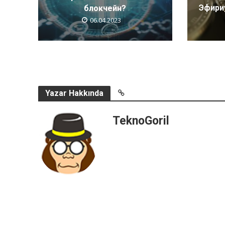
Эфири
блокчейн?
06.04.2023
Yazar Hakkında
TeknoGoril