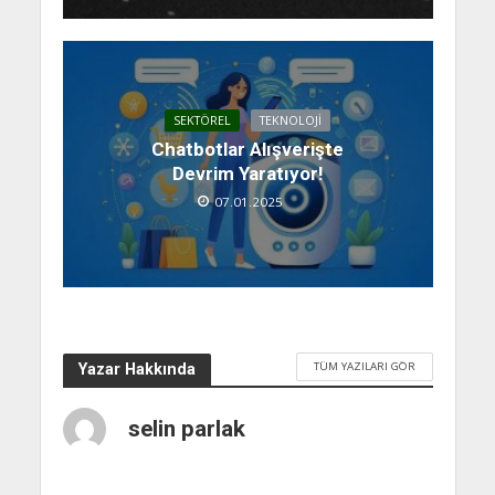
SEKTÖREL
TEKNOLOJI
Chatbotlar Alışverişte
Devrim Yaratıyor!
07.01.2025
TÜM YAZILARI GÖR
Yazar Hakkında
selin parlak