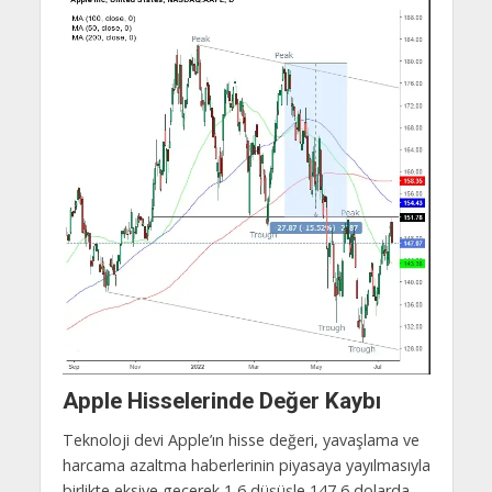
Apple Hisselerinde Değer Kaybı
Teknoloji devi Apple’ın hisse değeri, yavaşlama ve
harcama azaltma haberlerinin piyasaya yayılmasıyla
birlikte eksiye geçerek 1,6 düşüşle 147,6 dolarda