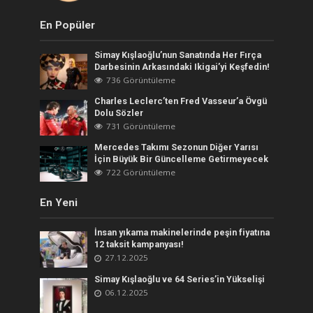
En Popüler
Simay Kışlaoğlu’nun Sanatında Her Fırça
Darbesinin Arkasındaki Ikigai’yi Keşfedin!
736 Görüntüleme
Charles Leclerc’ten Fred Vasseur’a Övgü
Dolu Sözler
731 Görüntüleme
Mercedes Takımı Sezonun Diğer Yarısı
İçin Büyük Bir Güncelleme Getirmeyecek
722 Görüntüleme
En Yeni
İnsan yıkama makinelerinde peşin fiyatına
12 taksit kampanyası!
27.12.2025
Simay Kışlaoğlu ve 64 Series’in Yükselişi
06.12.2025