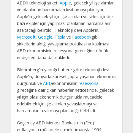
ABD’li teknoloji şirketi
Apple
, gelecek yıl işe alımları
ve planlanan harcamaları kısıtlamayı planlıyor.
Apple’ın gelecek yıl için işe alımları ve şirket içindeki
bazı ekipler için yapılması planlanan harcamalarını
azaltacağı belirtildi. Teknoloji devi Apple’ın,
Microsoft
,
Google,
Tesla
ve
Facebook
gibi
şirketlerin aldığı yavaşlama politikasına katılması
ABD ekonomisinin resesyona gireceğine dönük
endişeleri daha da tetikledi.
Bloomberg’in yaptığı habere göre teknoloji devi
Apple’ın, dünyada küresel çapta yaşanan ekonomik
durgunluk ve
ABD
ekonomisinin
resesyona
gireceğine dair çıkan haberler neticesinde, gelecek
yıl için olası ekonomik durgunlukla mücadele
edebilmek için işe alımları yavaşlatmayı ve
harcamaları azaltmayı planladığı belirtildi.
Geçen ay ABD Merkez Bankası’nın (Fed)
enflasyonla mücadele etmek amacıyla 1994