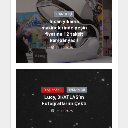
TEKNOLOJI
İnsan yıkama
makinelerinde peşin
fiyatına 12 taksit
kampanyası!
27.12.2025
FLAŞ HABER
TEKNOLOJI
Lucy, 3I/ATLAS’ın
Fotoğraflarını Çekti
06.12.2025