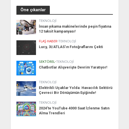
Öne çıkanlar
TEKNOLOJI
İnsan yıkama makinelerinde peşin fiyatına
12 taksit kampanyası!
FLAŞ HABER
•
TEKNOLOJI
Lucy, 3I/ATLAS’ın Fotoğraflarını Çekti
SEKTÖREL
•
TEKNOLOJI
Chatbotlar Alışverişte Devrim Yaratıyor!
TEKNOLOJI
Elektrikli Uçaklar Yolda: Havacılık Sektörü
Çevreci Bir Dönüşümün Eşiğinde!
TEKNOLOJI
2024’te YouTube 4000 Saat İzlenme Satın
Alma Trendleri