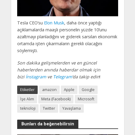
Tesla CEO’su
Elon Musk
, daha önce yaptığı
açıklamalarda maaşlı personelin yüzde 10’unu
azaltmayı planladığını ve giderek sarsılan ekonomik
ortamda işten çıkarmaların gerekli olacağını
söylemişti.
Son dakika gelişmelerden ve en güncel
haberlerden anında haberdar olmak için
bizi
İnstagram
ve
Telegram
‘da takip edin
!
Etiketler
amazon
Apple
Google
İşe Alım
Meta (Facebook)
Microsoft
teknoloji
Twitter
Yavaşlama
Bunları da beğenebilirsin