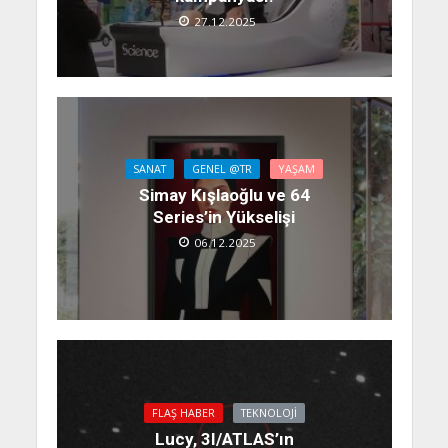
27.12.2025
SANAT
GENEL @TR
YAŞAM
Simay Kışlaoğlu ve 64
Series’in Yükselişi
06.12.2025
FLAŞ HABER
TEKNOLOJI
Lucy, 3I/ATLAS’ın