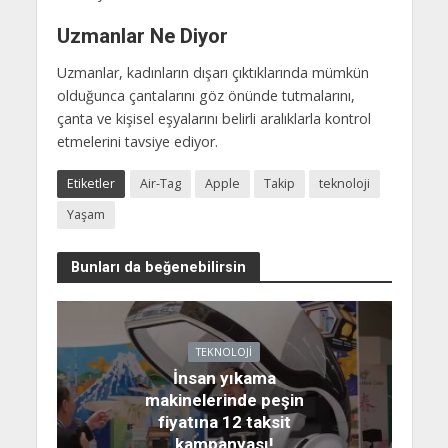
Uzmanlar Ne Diyor
Uzmanlar, kadınların dışarı çıktıklarında mümkün
olduğunca çantalarını göz önünde tutmalarını,
çanta ve kişisel eşyalarını belirli aralıklarla kontrol
etmelerini tavsiye ediyor.
Etiketler
Air-Tag
Apple
Takip
teknoloji
Yaşam
Bunları da beğenebilirsin
TEKNOLOJI
İnsan yıkama
makinelerinde peşin
fiyatına 12 taksit
kampanyası!