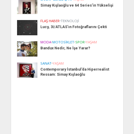
Simay Kışlaoğlu ve 64 Series’in Yükselişi
FLAŞ HABER
•
TEKNOLOJI
Lucy, 3I/ATLAS’ın Fotoğraflarını Çekti
MODA
•
MOTOSIKLET
•
SPOR
•
YAŞAM
Bandux Nedir, Ne İşe Yarar?
SANAT
•
YAŞAM
Contemporary İstanbul’da Hiperrealist
Ressam: Simay Kışlaoğlu