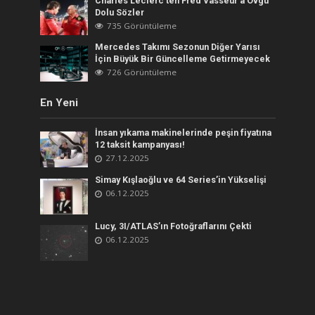
Charles Leclerc’ten Fred Vasseur’a Övgü
Dolu Sözler
735 Görüntüleme
Mercedes Takımı Sezonun Diğer Yarısı
İçin Büyük Bir Güncelleme Getirmeyecek
726 Görüntüleme
En Yeni
İnsan yıkama makinelerinde peşin fiyatına
12 taksit kampanyası!
27.12.2025
Simay Kışlaoğlu ve 64 Series’in Yükselişi
06.12.2025
Lucy, 3I/ATLAS’ın Fotoğraflarını Çekti
06.12.2025