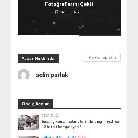
Fotoğraflarını Çekti
06.12.2025
TÜM YAZILARI GÖR
Yazar Hakkında
selin parlak
Öne çıkanlar
TEKNOLOJI
İnsan yıkama makinelerinde peşin fiyatına
12 taksit kampanyası!
SANAT
•
GENEL @TR
•
YAŞAM