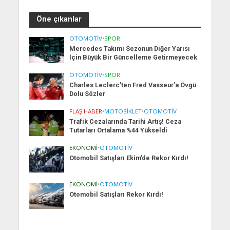
Öne çıkanlar
OTOMOTIV
•
SPOR
Mercedes Takımı Sezonun Diğer Yarısı
İçin Büyük Bir Güncelleme Getirmeyecek
OTOMOTIV
•
SPOR
Charles Leclerc’ten Fred Vasseur’a Övgü
Dolu Sözler
FLAŞ HABER
•
MOTOSIKLET
•
OTOMOTIV
Trafik Cezalarında Tarihi Artış! Ceza
Tutarları Ortalama %44 Yükseldi
EKONOMI
•
OTOMOTIV
Otomobil Satışları Ekim’de Rekor Kırdı!
EKONOMI
•
OTOMOTIV
Otomobil Satışları Rekor Kırdı!