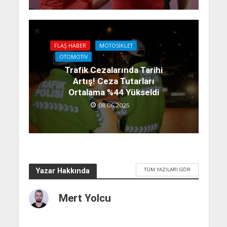
FLAŞ HABER
MOTOSIKLET
OTOMOTIV
Trafik Cezalarında Tarihi
Artış! Ceza Tutarları
Ortalama %44 Yükseldi
08.06.2025
TÜM YAZILARI GÖR
Yazar Hakkında
Mert Yolcu