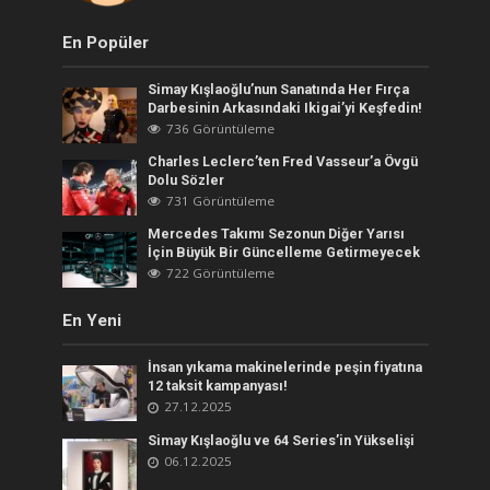
En Popüler
Simay Kışlaoğlu’nun Sanatında Her Fırça
Darbesinin Arkasındaki Ikigai’yi Keşfedin!
736 Görüntüleme
Charles Leclerc’ten Fred Vasseur’a Övgü
Dolu Sözler
731 Görüntüleme
Mercedes Takımı Sezonun Diğer Yarısı
İçin Büyük Bir Güncelleme Getirmeyecek
722 Görüntüleme
En Yeni
İnsan yıkama makinelerinde peşin fiyatına
12 taksit kampanyası!
27.12.2025
Simay Kışlaoğlu ve 64 Series’in Yükselişi
06.12.2025