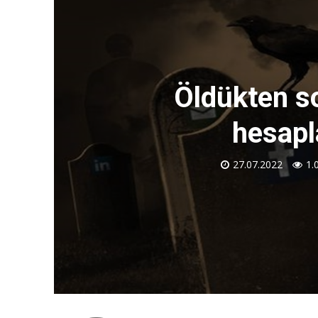
Öldükten s
hesapl
27.07.2022
1.