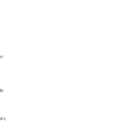
er
de
arı,