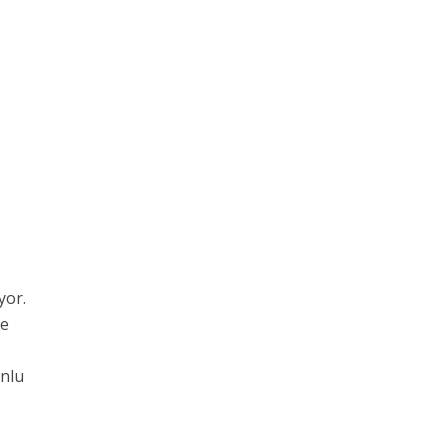
yor.
ce
unlu