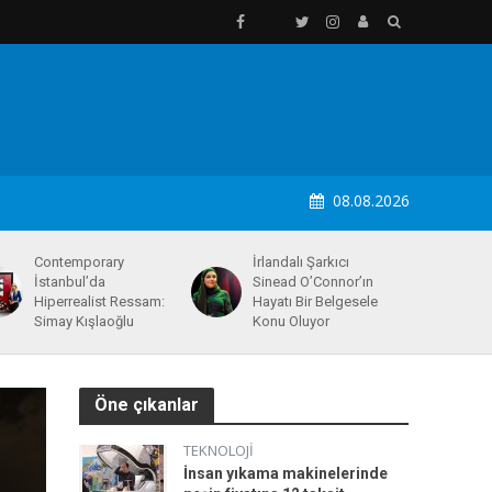
08.08.2026
Contemporary
İrlandalı Şarkıcı
İstanbul’da
Sinead O’Connor’ın
Hiperrealist Ressam:
Hayatı Bir Belgesele
Simay Kışlaoğlu
Konu Oluyor
Öne çıkanlar
TEKNOLOJI
İnsan yıkama makinelerinde