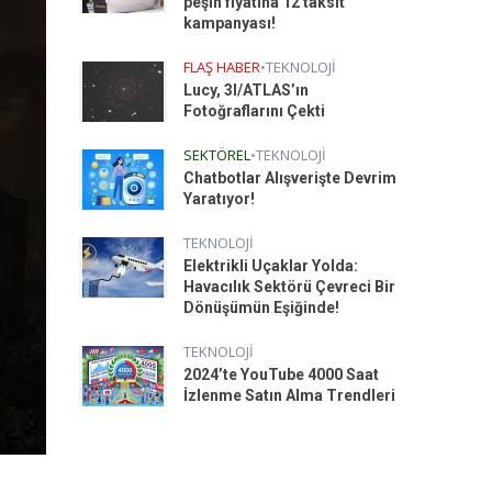
peşin fiyatına 12 taksit
kampanyası!
FLAŞ HABER
•
TEKNOLOJI
Lucy, 3I/ATLAS’ın
Fotoğraflarını Çekti
SEKTÖREL
•
TEKNOLOJI
Chatbotlar Alışverişte Devrim
Yaratıyor!
TEKNOLOJI
Elektrikli Uçaklar Yolda:
Havacılık Sektörü Çevreci Bir
Dönüşümün Eşiğinde!
TEKNOLOJI
2024’te YouTube 4000 Saat
İzlenme Satın Alma Trendleri