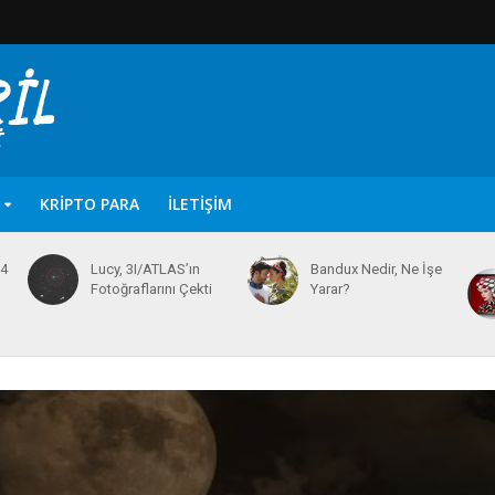
KRIPTO PARA
İLETIŞIM
64
Lucy, 3I/ATLAS’ın
Bandux Nedir, Ne İşe
Fotoğraflarını Çekti
Yarar?