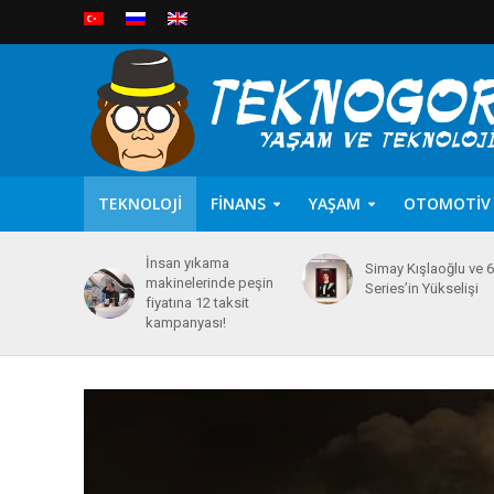
TEKNOLOJI
FINANS
YAŞAM
OTOMOTIV
İnsan yıkama
Simay Kışlaoğlu ve 
makinelerinde peşin
Series’in Yükselişi
fiyatına 12 taksit
kampanyası!