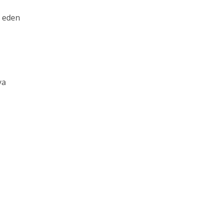
t eden
ya