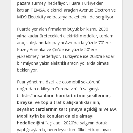
pazara sürmeyi hedefliyor. Fuara Türkiye’den
katılan TEMSA, elektrikli araçları Avenue Electron ve
MD9 Electricity ve batarya paketlerini de sergiliyor.
Fuarda yer alan firmaların büyük bir kısmı, 2030
yılına kadar üretecekleri elektrikli modeller, toplam
araç satışlarındaki payını Avrupa’da yüzde 70’lere,
Kuzey Amerika ve Çin’de ise yüzde 50’lere
yükseltmeyi hedefliyor. Türkiye’de ise 2030’a kadar
bir milyona yakın elektrikli aracın yollarda olması
bekleniyor.
Fuar yönetimi, özellikle otomobil sektörünü
doğrudan etkileyen Corona virüsü salgınıyla
birlikte,
” insanların hareket etme şekillerinin,
bireysel ve toplu trafik alışkanlıklarının,
seyahat tarzlarının tartışmaya açıldığını ve IAA
Mobility’in bu konuları da ele almayı
hedeflediğini ”
açıkladı. 2020’de salgının doruk
yaptığı aylarda, neredeyse tüm ülkeleri kapsayan