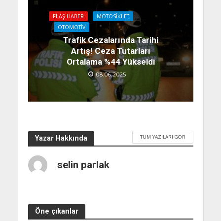
FLAŞ HABER
MOTOSIKLET
OTOMOTIV
Trafik Cezalarında Tarihi
Artış! Ceza Tutarları
Ortalama %44 Yükseldi
08.06.2025
TÜM YAZILARI GÖR
Yazar Hakkında
selin parlak
Öne çıkanlar