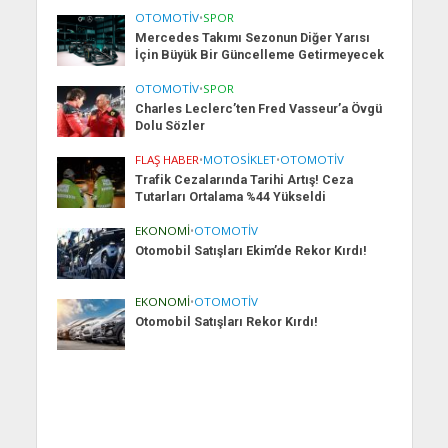
OTOMOTIV
•
SPOR
Mercedes Takımı Sezonun Diğer Yarısı
İçin Büyük Bir Güncelleme Getirmeyecek
OTOMOTIV
•
SPOR
Charles Leclerc’ten Fred Vasseur’a Övgü
Dolu Sözler
FLAŞ HABER
•
MOTOSIKLET
•
OTOMOTIV
Trafik Cezalarında Tarihi Artış! Ceza
Tutarları Ortalama %44 Yükseldi
EKONOMI
•
OTOMOTIV
Otomobil Satışları Ekim’de Rekor Kırdı!
EKONOMI
•
OTOMOTIV
Otomobil Satışları Rekor Kırdı!