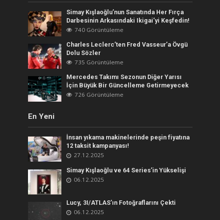
Simay Kışlaoğlu’nun Sanatında Her Fırça
Darbesinin Arkasındaki Ikigai’yi Keşfedin!
740 Görüntüleme
Charles Leclerc’ten Fred Vasseur’a Övgü
Dolu Sözler
735 Görüntüleme
Mercedes Takımı Sezonun Diğer Yarısı
İçin Büyük Bir Güncelleme Getirmeyecek
726 Görüntüleme
En Yeni
İnsan yıkama makinelerinde peşin fiyatına
12 taksit kampanyası!
27.12.2025
Simay Kışlaoğlu ve 64 Series’in Yükselişi
06.12.2025
Lucy, 3I/ATLAS’ın Fotoğraflarını Çekti
06.12.2025