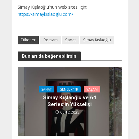
Simay Kışlaoğlu’nun web sitesi için:
https://simaykislaoglu.com/
Etiketler
Ressam
Sanat
Simay Kışlaoğlu
Bunları da beğenebilirsin
SANAT
GENEL @TR
YAŞAM
Simay Kışlaoğlu ve 64
Series’in Yükselişi
06.12.2025