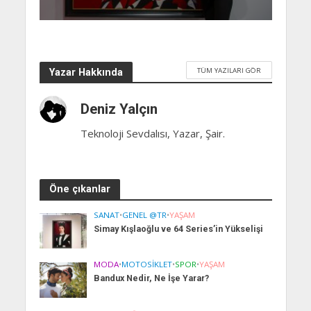
TÜM YAZILARI GÖR
Yazar Hakkında
Deniz Yalçın
Teknoloji Sevdalısı, Yazar, Şair.
Öne çıkanlar
SANAT
•
GENEL @TR
•
YAŞAM
Simay Kışlaoğlu ve 64 Series’in Yükselişi
MODA
•
MOTOSIKLET
•
SPOR
•
YAŞAM
Bandux Nedir, Ne İşe Yarar?