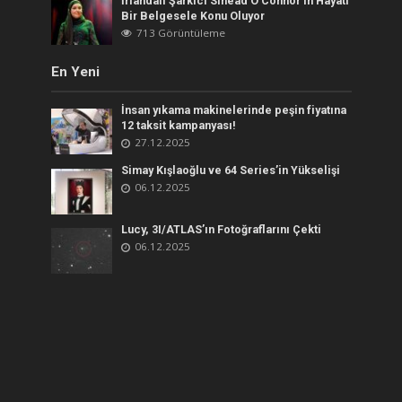
İrlandalı Şarkıcı Sinead O’Connor’ın Hayatı
Bir Belgesele Konu Oluyor
713 Görüntüleme
En Yeni
İnsan yıkama makinelerinde peşin fiyatına
12 taksit kampanyası!
27.12.2025
Simay Kışlaoğlu ve 64 Series’in Yükselişi
06.12.2025
Lucy, 3I/ATLAS’ın Fotoğraflarını Çekti
06.12.2025