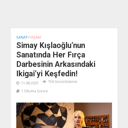
SANAT
•
YAŞAM
Simay Kışlaoğlu’nun
Sanatında Her Fırça
Darbesinin Arkasındaki
Ikigai’yi Keşfedin!
734 Görüntüleme
11.08.2025
1 Okuma Süresi