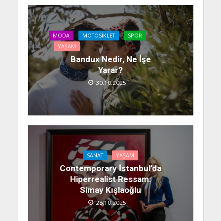
MODA
MOTOSIKLET
SPOR
YAŞAM
Bandux Nedir, Ne İşe
Yarar?
30.10.2025
SANAT
YAŞAM
Contemporary İstanbul’da
Hiperrealist Ressam:
Simay Kışlaoğlu
28.10.2025