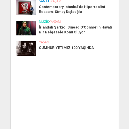
SANAT
•
YAŞAM
Contemporary İstanbul’da Hiperrealist
Ressam: Simay Kışlaoğlu
MÜZIK
•
YAŞAM
İrlandalı Şarkıcı Sinead O’Connor’ın Hayatı
Bir Belgesele Konu Oluyor
YAŞAM
CUMHURİYETİMİZ 100 YAŞINDA