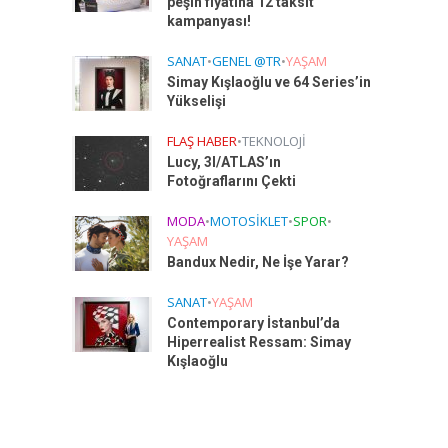
peşin fiyatına 12 taksit
kampanyası!
SANAT
•
GENEL @TR
•
YAŞAM
Simay Kışlaoğlu ve 64 Series’in
Yükselişi
FLAŞ HABER
•
TEKNOLOJI
Lucy, 3I/ATLAS’ın
Fotoğraflarını Çekti
MODA
•
MOTOSIKLET
•
SPOR
•
YAŞAM
Bandux Nedir, Ne İşe Yarar?
SANAT
•
YAŞAM
Contemporary İstanbul’da
Hiperrealist Ressam: Simay
Kışlaoğlu