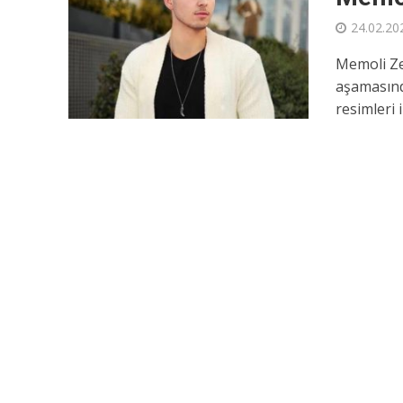
24.02.20
Memoli Ze
aşamasınd
resimleri i