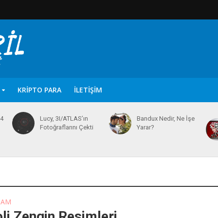
KRIPTO PARA
İLETIŞIM
64
Lucy, 3I/ATLAS’ın
Bandux Nedir, Ne İşe
Fotoğraflarını Çekti
Yarar?
ŞAM
i Zengin Resimleri