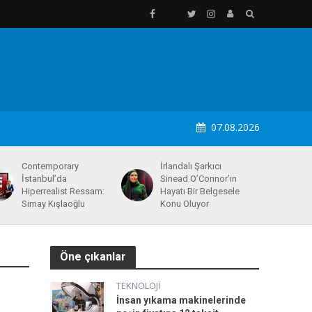
07.08.2026
Contemporary
İrlandalı Şarkıcı
İstanbul’da
Sinead O’Connor’ın
Hiperrealist Ressam:
Hayatı Bir Belgesele
Simay Kışlaoğlu
Konu Oluyor
Öne çıkanlar
TEKNOLOJI
İnsan yıkama makinelerinde