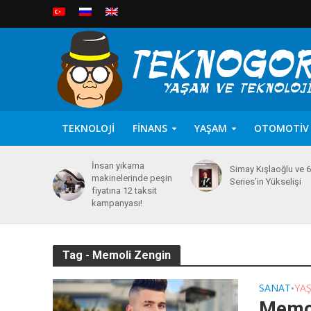
TEKNOLOJI
FINANS
YAŞAM
OTOMOTIV
İnsan yıkama
Simay Kışlaoğlu ve 
makinelerinde peşin
Series’in Yükselişi
fiyatına 12 taksit
kampanyası!
Tag - Memoli Zengin
SANAT
YA
•
Memol