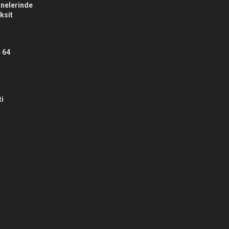
nelerinde
aksit
 64
ti