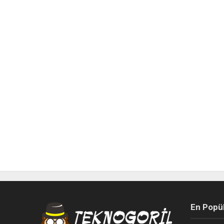
En Popü