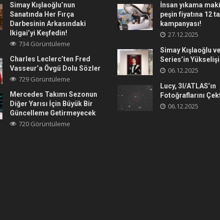
Simay Kışlaoğlu’nun
İnsan yıkama maki
Sanatında Her Fırça
peşin fiyatına 12 t
Darbesinin Arkasındaki
kampanyası!
Ikigai’yi Keşfedin!
27.12.2025
734 Görüntüleme
Simay Kışlaoğlu ve
Charles Leclerc’ten Fred
Series’in Yükselişi
Vasseur’a Övgü Dolu Sözler
06.12.2025
729 Görüntüleme
Lucy, 3I/ATLAS’ın
Mercedes Takımı Sezonun
Fotoğraflarını Çek
Diğer Yarısı İçin Büyük Bir
06.12.2025
Güncelleme Getirmeyecek
720 Görüntüleme