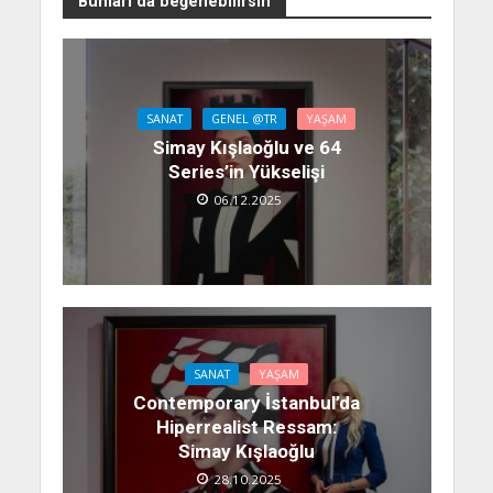
Bunları da beğenebilirsin
SANAT
GENEL @TR
YAŞAM
Simay Kışlaoğlu ve 64
Series’in Yükselişi
06.12.2025
SANAT
YAŞAM
Contemporary İstanbul’da
Hiperrealist Ressam:
Simay Kışlaoğlu
28.10.2025