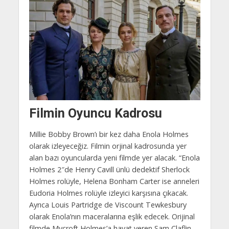
Filmin Oyuncu Kadrosu
Millie Bobby Brown’ı bir kez daha Enola Holmes
olarak izleyeceğiz. Filmin orjinal kadrosunda yer
alan bazı oyuncularda yeni filmde yer alacak. “Enola
Holmes 2″de Henry Cavill ünlü dedektif Sherlock
Holmes rolüyle, Helena Bonham Carter ise anneleri
Eudoria Holmes rolüyle izleyici karşısına çıkacak.
Ayrıca Louis Partridge de Viscount Tewkesbury
olarak Enola’nın maceralarına eşlik edecek. Orijinal
filmde Mycroft Holmes’a hayat veren Sam Claflin