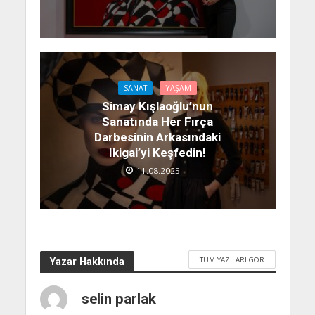
SANAT
YAŞAM
Simay Kışlaoğlu’nun
Sanatında Her Fırça
Darbesinin Arkasındaki
Ikigai’yi Keşfedin!
11.08.2025
TÜM YAZILARI GÖR
Yazar Hakkında
selin parlak