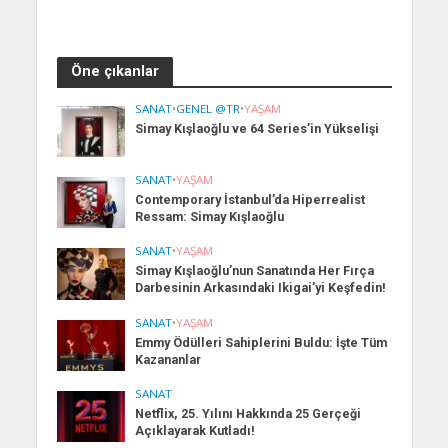
Öne çıkanlar
SANAT
•
GENEL @TR
•
YAŞAM
Simay Kışlaoğlu ve 64 Series’in Yükselişi
SANAT
•
YAŞAM
Contemporary İstanbul’da Hiperrealist
Ressam: Simay Kışlaoğlu
SANAT
•
YAŞAM
Simay Kışlaoğlu’nun Sanatında Her Fırça
Darbesinin Arkasındaki Ikigai’yi Keşfedin!
SANAT
•
YAŞAM
Emmy Ödülleri Sahiplerini Buldu: İşte Tüm
Kazananlar
SANAT
Netflix, 25. Yılını Hakkında 25 Gerçeği
Açıklayarak Kutladı!