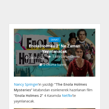
SANAT
Enola Holmes 2″ Ne Zaman
Yayınlanacak
1.689 Görüntüleme
24.08.2022
2 Okuma Süresi
Nancy Springer
‘ın yazdığı
“The Enola Holmes
Mysteries”
kitabından esinlenerek hazırlanan film
“Enola Holmes 2”
4 Kasımda
Netflix
‘te
yayınlanacak.