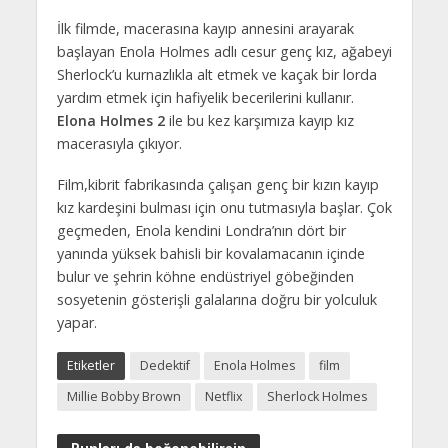
İlk filmde, macerasına kayıp annesini arayarak
başlayan Enola Holmes adlı cesur genç kız, ağabeyi
Sherlock’u kurnazlıkla alt etmek ve kaçak bir lorda
yardım etmek için hafiyelik becerilerini kullanır.
Elona Holmes 2
ile bu kez karşımıza kayıp kız
macerasıyla çıkıyor.
Film,kibrit fabrikasında çalışan genç bir kızın kayıp
kız kardeşini bulması için onu tutmasıyla başlar. Çok
geçmeden, Enola kendini Londra’nın dört bir
yanında yüksek bahisli bir kovalamacanın içinde
bulur ve şehrin köhne endüstriyel göbeğinden
sosyetenin gösterişli galalarına doğru bir yolculuk
yapar.
Etiketler
Dedektif
Enola Holmes
film
Millie Bobby Brown
Netflix
Sherlock Holmes