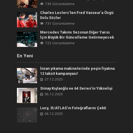
736 Görüntüleme
Charles Leclerc’ten Fred Vasseur’a Övgü
Dolu Sözler
731 Görüntüleme
Mercedes Takımı Sezonun Diğer Yarısı
İçin Büyük Bir Güncelleme Getirmeyecek
722 Görüntüleme
En Yeni
İnsan yıkama makinelerinde peşin fiyatına
12 taksit kampanyası!
27.12.2025
Simay Kışlaoğlu ve 64 Series’in Yükselişi
06.12.2025
Lucy, 3I/ATLAS’ın Fotoğraflarını Çekti
06.12.2025