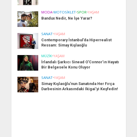
MODA
•
MOTOSIKLET
•
SPOR
•
YAŞAM
Bandux Nedir, Ne İşe Yarar?
SANAT
•
YAŞAM
Contemporary İstanbul’da Hiperrealist
Ressam: Simay Kışlaoğlu
MÜZIK
•
YAŞAM
İrlandalı Şarkıcı Sinead O’Connor’ın Hayatı
Bir Belgesele Konu Oluyor
SANAT
•
YAŞAM
Simay Kışlaoğlu’nun Sanatında Her Fırça
Darbesinin Arkasındaki Ikigai’yi Keşfedin!