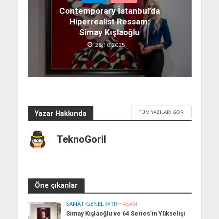
Contemporary İstanbul’da
Hiperrealist Ressam:
Simay Kışlaoğlu
28.10.2025
TÜM YAZILARI GÖR
Yazar Hakkında
TeknoGoril
Öne çıkanlar
SANAT
•
GENEL @TR
•
YAŞAM
Simay Kışlaoğlu ve 64 Series’in Yükselişi