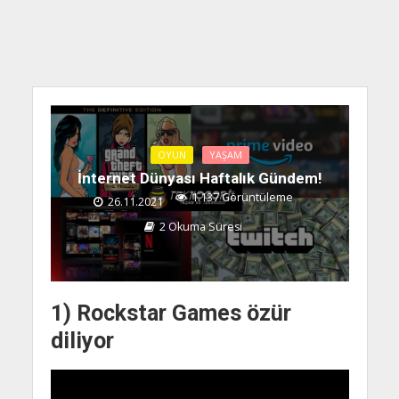
OYUN
YAŞAM
İnternet Dünyası Haftalık Gündem!
1.137 Görüntüleme
26.11.2021
2 Okuma Süresi
1) Rockstar Games özür
diliyor