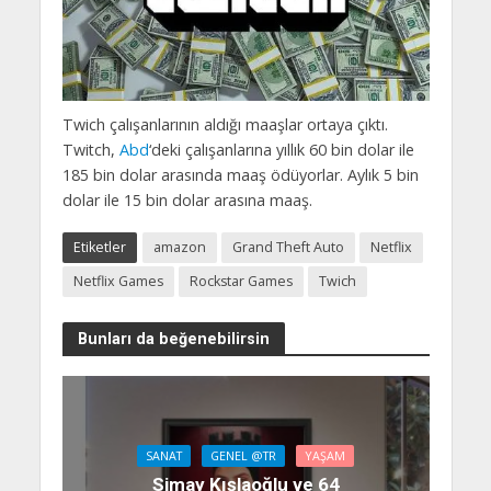
Twich çalışanlarının aldığı maaşlar ortaya çıktı.
Twitch,
Abd
‘deki çalışanlarına yıllık 60 bin dolar ile
185 bin dolar arasında maaş ödüyorlar. Aylık 5 bin
dolar ile 15 bin dolar arasına maaş.
Etiketler
amazon
Grand Theft Auto
Netflix
Netflix Games
Rockstar Games
Twich
Bunları da beğenebilirsin
SANAT
GENEL @TR
YAŞAM
Simay Kışlaoğlu ve 64