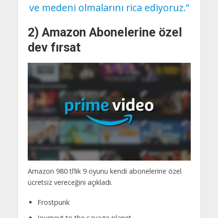
ve medeni olmalarını rica ediyoruz.”
2) Amazon Abonelerine özel
dev fırsat
Amazon 980 tl’lik 9 oyunu kendi abonelerine özel
ücretsiz vereceğini açıkladı.
Frostpunk
Journeyt to the savage planet