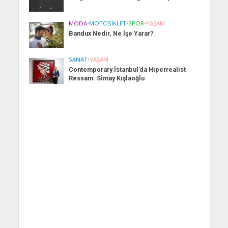
MODA
•
MOTOSIKLET
•
SPOR
•
YAŞAM
Bandux Nedir, Ne İşe Yarar?
SANAT
•
YAŞAM
Contemporary İstanbul’da Hiperrealist
Ressam: Simay Kışlaoğlu