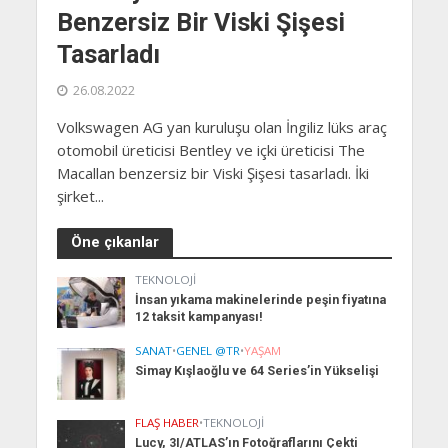
Benzersiz Bir Viski Şişesi
Tasarladı
26.08.2022
Volkswagen AG yan kuruluşu olan İngiliz lüks araç
otomobil üreticisi Bentley ve içki üreticisi The
Macallan benzersiz bir Viski Şişesi tasarladı. İki
şirket...
Öne çıkanlar
TEKNOLOJI
İnsan yıkama makinelerinde peşin fiyatına
12 taksit kampanyası!
SANAT
•
GENEL @TR
•
YAŞAM
Simay Kışlaoğlu ve 64 Series’in Yükselişi
FLAŞ HABER
•
TEKNOLOJI
Lucy, 3I/ATLAS’ın Fotoğraflarını Çekti