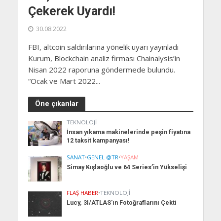
Çekerek Uyardı!
30.08.2022
FBI, altcoin saldırılarına yönelik uyarı yayınladı
Kurum, Blockchain analiz firması Chainalysis’in
Nisan 2022 raporuna göndermede bulundu.
“Ocak ve Mart 2022...
Öne çıkanlar
TEKNOLOJI
İnsan yıkama makinelerinde peşin fiyatına
12 taksit kampanyası!
SANAT
•
GENEL @TR
•
YAŞAM
Simay Kışlaoğlu ve 64 Series’in Yükselişi
FLAŞ HABER
•
TEKNOLOJI
Lucy, 3I/ATLAS’ın Fotoğraflarını Çekti