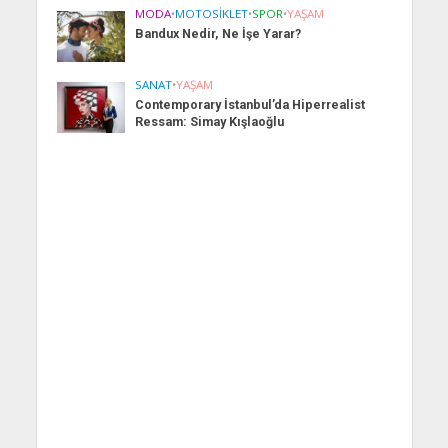
MODA
•
MOTOSIKLET
•
SPOR
•
YAŞAM
Bandux Nedir, Ne İşe Yarar?
SANAT
•
YAŞAM
Contemporary İstanbul’da Hiperrealist
Ressam: Simay Kışlaoğlu