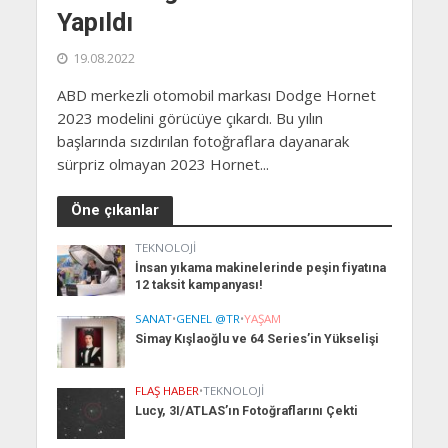
Yapıldı
19.08.2022
ABD merkezli otomobil markası Dodge Hornet
2023 modelini görücüye çıkardı. Bu yılın
başlarında sızdırılan fotoğraflara dayanarak
sürpriz olmayan 2023 Hornet...
Öne çıkanlar
TEKNOLOJI
İnsan yıkama makinelerinde peşin fiyatına
12 taksit kampanyası!
SANAT
•
GENEL @TR
•
YAŞAM
Simay Kışlaoğlu ve 64 Series’in Yükselişi
FLAŞ HABER
•
TEKNOLOJI
Lucy, 3I/ATLAS’ın Fotoğraflarını Çekti