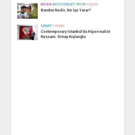
MODA
•
MOTOSIKLET
•
SPOR
•
YAŞAM
Bandux Nedir, Ne İşe Yarar?
SANAT
•
YAŞAM
Contemporary İstanbul’da Hiperrealist
Ressam: Simay Kışlaoğlu