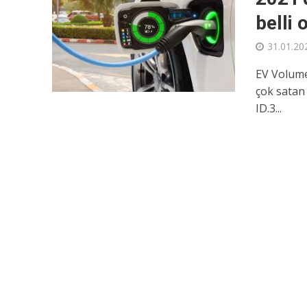
belli
31.01.20
EV Volume
çok satan 
ID.3...