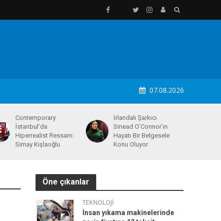
07.08.2026
Contemporary
İrlandalı Şarkıcı
İstanbul’da
Sinead O’Connor’ın
Hiperrealist Ressam:
Hayatı Bir Belgesele
Simay Kışlaoğlu
Konu Oluyor
Öne çıkanlar
TEKNOLOJI
İnsan yıkama makinelerinde