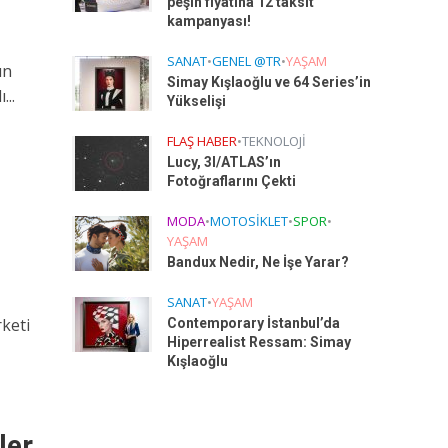
peşin fiyatına 12 taksit
kampanyası!
SANAT
•
GENEL @TR
•
YAŞAM
ın
Simay Kışlaoğlu ve 64 Series’in
...
Yükselişi
FLAŞ HABER
•
TEKNOLOJI
Lucy, 3I/ATLAS’ın
Fotoğraflarını Çekti
MODA
•
MOTOSIKLET
•
SPOR
•
YAŞAM
Bandux Nedir, Ne İşe Yarar?
SANAT
•
YAŞAM
rketi
Contemporary İstanbul’da
Hiperrealist Ressam: Simay
Kışlaoğlu
ler