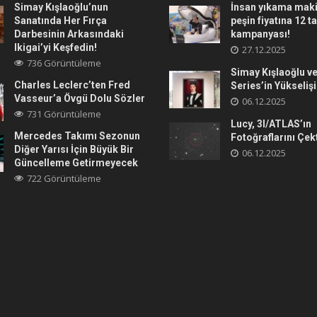
Simay Kışlaoğlu’nun
İnsan yıkama maki
Sanatında Her Fırça
peşin fiyatına 12 t
Darbesinin Arkasındaki
kampanyası!
Ikigai’yi Keşfedin!
27.12.2025
736 Görüntüleme
Simay Kışlaoğlu ve
Charles Leclerc’ten Fred
Series’in Yükselişi
Vasseur’a Övgü Dolu Sözler
06.12.2025
731 Görüntüleme
Lucy, 3I/ATLAS’ın
Mercedes Takımı Sezonun
Fotoğraflarını Çek
Diğer Yarısı İçin Büyük Bir
06.12.2025
Güncelleme Getirmeyecek
722 Görüntüleme