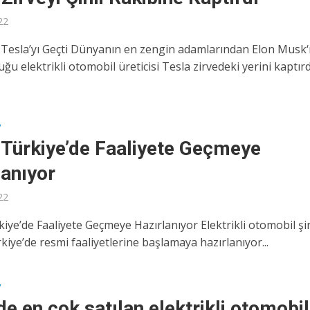
22
, Tesla’yı Geçti Dünyanın en zengin adamlarından Elon Musk‘
uğu elektrikli otomobil üreticisi Tesla zirvedeki yerini kaptırdı
V
 Türkiye’de Faaliyete Geçmeye
lanıyor
22
iye’de Faaliyete Geçmeye Hazırlanıyor Elektrikli otomobil şi
kiye’de resmi faaliyetlerine başlamaya hazırlanıyor...
V
e en çok satılan elektrikli otomobil