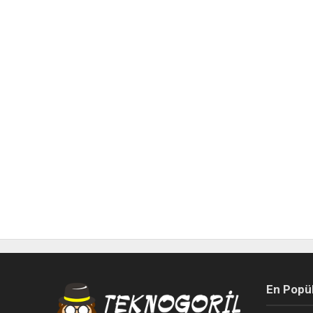
En Popü