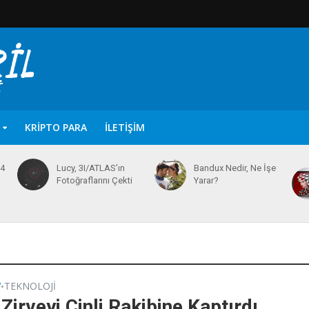
KRIPTO PARA
İLETIŞIM
64
Lucy, 3I/ATLAS’ın
Bandux Nedir, Ne İşe
Fotoğraflarını Çekti
Yarar?
V
TEKNOLOJI
•
Zirveyi Çinli Rakibine Kaptırdı