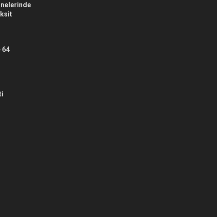
nelerinde
aksit
 64
ti