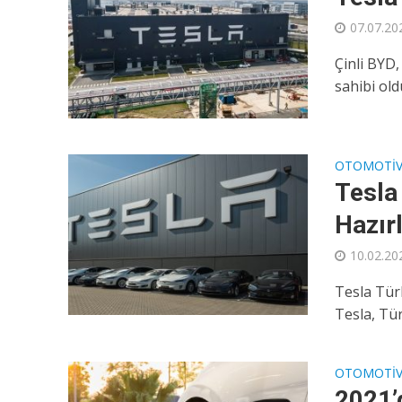
07.07.20
Çinli BYD
sahibi old
OTOMOTI
Tesla
Hazır
10.02.20
Tesla Türk
Tesla, Tür
OTOMOTI
2021’d