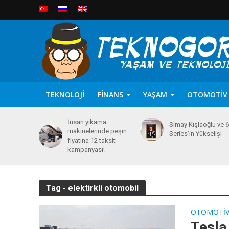
TEKNOLOJI
FINANS
YAŞAM
OTOMOTIV
İnsan yıkama
Simay Kışlaoğlu ve 
makinelerinde peşin
Series’in Yükselişi
fiyatına 12 taksit
kampanyası!
Tag - elektirkli otomobil
OTOMOTI
Tesla 