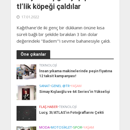
tl’lik köpeği çaldılar
17.01.2022
Kağıthane'de iki genç bir dükkanın önüne kısa
süreli bağlı bir şekilde bırakılan 3 bin dolar
değerindeki "Badem"'i sevme bahanesiyle çaldı.
Öne çıkanlar
TEKNOLOJI
İnsan yıkama makinelerinde peşin fiyatına
12 taksit kampanyası!
SANAT
•
GENEL @TR
•
YAŞAM
Simay Kışlaoğlu ve 64 Series’in Yükselişi
FLAŞ HABER
•
TEKNOLOJI
Lucy, 3I/ATLAS’ın Fotoğraflarını Çekti
MODA
•
MOTOSIKLET
•
SPOR
•
YAŞAM