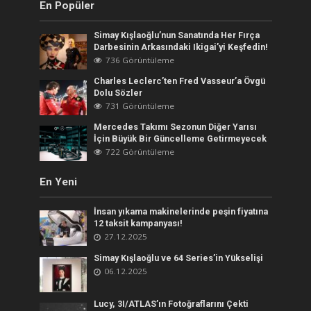
En Popüler
Simay Kışlaoğlu’nun Sanatında Her Fırça
Darbesinin Arkasındaki Ikigai’yi Keşfedin!
736 Görüntüleme
Charles Leclerc’ten Fred Vasseur’a Övgü
Dolu Sözler
731 Görüntüleme
Mercedes Takımı Sezonun Diğer Yarısı
İçin Büyük Bir Güncelleme Getirmeyecek
722 Görüntüleme
En Yeni
İnsan yıkama makinelerinde peşin fiyatına
12 taksit kampanyası!
27.12.2025
Simay Kışlaoğlu ve 64 Series’in Yükselişi
06.12.2025
Lucy, 3I/ATLAS’ın Fotoğraflarını Çekti