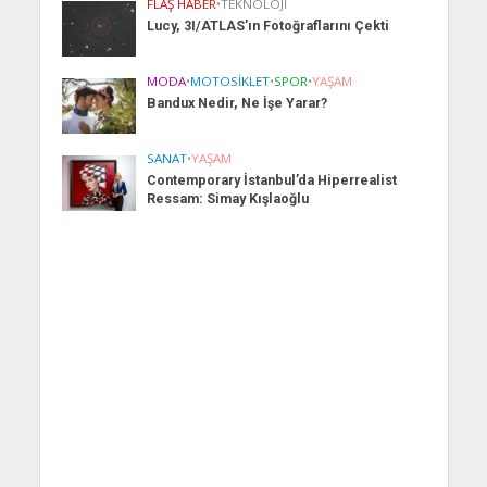
FLAŞ HABER
•
TEKNOLOJI
Lucy, 3I/ATLAS’ın Fotoğraflarını Çekti
MODA
•
MOTOSIKLET
•
SPOR
•
YAŞAM
Bandux Nedir, Ne İşe Yarar?
SANAT
•
YAŞAM
Contemporary İstanbul’da Hiperrealist
Ressam: Simay Kışlaoğlu