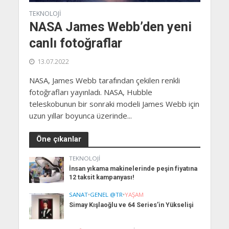
TEKNOLOJI
NASA James Webb’den yeni
canlı fotoğraflar
13.07.2022
NASA, James Webb tarafından çekilen renkli
fotoğrafları yayınladı. NASA, Hubble
teleskobunun bir sonraki modeli James Webb için
uzun yıllar boyunca üzerinde...
Öne çıkanlar
TEKNOLOJI
İnsan yıkama makinelerinde peşin fiyatına
12 taksit kampanyası!
SANAT
•
GENEL @TR
•
YAŞAM
Simay Kışlaoğlu ve 64 Series’in Yükselişi