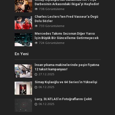
Darbesinin Arkasındaki Ikigai’yi Keşfedin!
738 Görüntüleme
Charles Leclerc’ten Fred Vasseur’a Övgü
Dolu Sözler
733 Görüntüleme
Mercedes Takımı Sezonun Diğer Yarısı
İçin Büyük Bir Güncelleme Getirmeyecek
724 Görüntüleme
En Yeni
İnsan yıkama makinelerinde peşin fiyatına
12 taksit kampanyası!
27.12.2025
Simay Kışlaoğlu ve 64 Series’in Yükselişi
06.12.2025
Lucy, 3I/ATLAS’ın Fotoğraflarını Çekti
06.12.2025