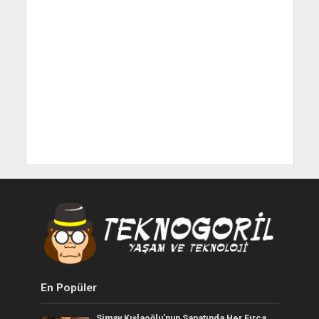
En Popüler
Simay Kışlaoğlu’nun Sanatında Her Fırça