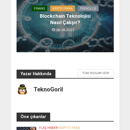
FINANS
KRIPTO PARA
TEKNOLOJI
Blockchain Teknolojisi
Nasıl Çalışır?
06.04.2023
TÜM YAZILARI GÖR
Yazar Hakkında
TeknoGoril
Öne çıkanlar
FLAŞ HABER
•
KRIPTO PARA