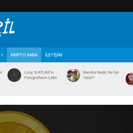
KRIPTO PARA
İLETIŞIM
64
Lucy, 3I/ATLAS’ın
Bandux Nedir, Ne İşe
Fotoğraflarını Çekti
Yarar?