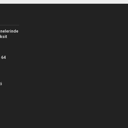
nelerinde
aksit
 64
ti