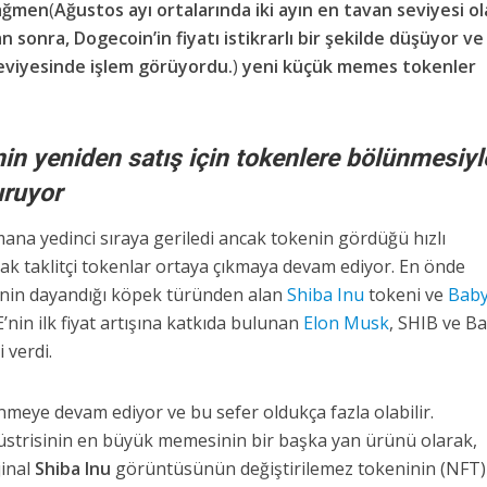
rağmen
(
Ağustos ayı ortalarında iki ayın en tavan seviyesi o
 sonra, Dogecoin’in fiyatı istikrarlı bir şekilde düşüyor ve
seviyesinde işlem görüyordu.
)
yeni küçük memes tokenler
n yeniden satış için tokenlere bölünmesiyl
uruyor
na yedinci sıraya geriledi ancak tokenin gördüğü hızlı
rak taklitçi tokenlar ortaya çıkmaya devam ediyor. En önde
e’nin dayandığı köpek türünden alan
Shiba Inu
tokeni ve
Bab
’nin ilk fiyat artışına katkıda bulunan
Elon Musk
, SHIB ve B
 verdi.
meye devam ediyor ve bu sefer oldukça fazla olabilir.
strisinin en büyük memesinin bir başka yan ürünü olarak,
jinal
Shiba Inu
görüntüsünün değiştirilemez tokeninin (NFT)