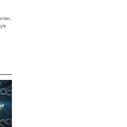
enler,
iyle
ıl