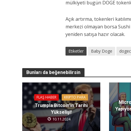
mülkiyeti bugün DOGE tokenler
Açık artırma, tokenleri katılı
merkezi olmayan borsa Sushi S
yeniden satışa hazır olacak.
Etiketler
Baby Doge
dogec
Bunları da beğenebilirsin
FLAŞ HABER
KRIPTO PARA
Micro
Trumpla Bitcoin’in Tarihi
Yapıyor
Yükselişi!
10.11.2024