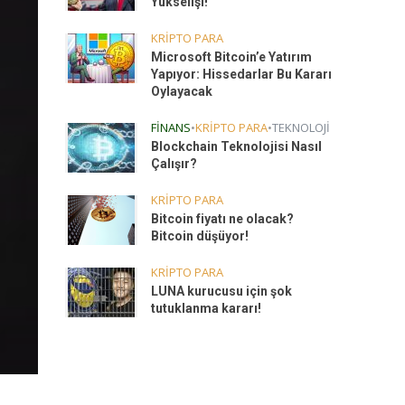
Yükselişi!
KRIPTO PARA
Microsoft Bitcoin’e Yatırım
Yapıyor: Hissedarlar Bu Kararı
Oylayacak
FINANS
•
KRIPTO PARA
•
TEKNOLOJI
Blockchain Teknolojisi Nasıl
Çalışır?
KRIPTO PARA
Bitcoin fiyatı ne olacak?
Bitcoin düşüyor!
KRIPTO PARA
LUNA kurucusu için şok
tutuklanma kararı!