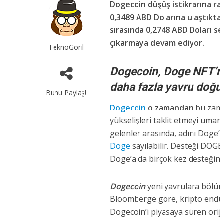
Dogecoin düşüş istikrarına 
0,3489 ABD Dolarına ulaştıktan
sırasında 0,2748 ABD Doları 
çıkarmaya devam ediyor.
TeknoGoril
Dogecoin, Doge NFT’ni
daha fazla yavru doğ
Bunu Paylaş!
Dogecoin
o zamandan
bu zama
yükselişleri taklit etmeyi uma
gelenler arasında, adını Dog
Doge
sayılabilir. Desteği DOGE
Doge’a da birçok kez desteğini
Dogecoin
yeni yavrulara bölün
Bloomberge göre, kripto endü
Dogecoin’i piyasaya süren ori