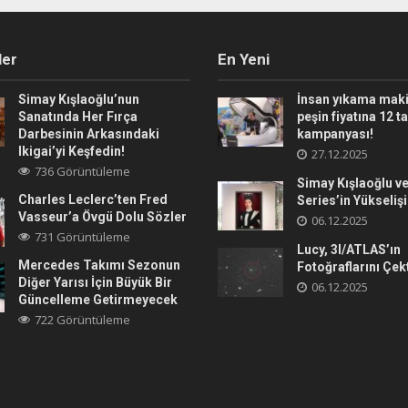
ler
En Yeni
Simay Kışlaoğlu’nun
İnsan yıkama maki
Sanatında Her Fırça
peşin fiyatına 12 t
Darbesinin Arkasındaki
kampanyası!
Ikigai’yi Keşfedin!
27.12.2025
736 Görüntüleme
Simay Kışlaoğlu ve
Charles Leclerc’ten Fred
Series’in Yükselişi
Vasseur’a Övgü Dolu Sözler
06.12.2025
731 Görüntüleme
Lucy, 3I/ATLAS’ın
Mercedes Takımı Sezonun
Fotoğraflarını Çek
Diğer Yarısı İçin Büyük Bir
06.12.2025
Güncelleme Getirmeyecek
722 Görüntüleme