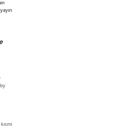
lan
 yayın
e
y
aby
 kısmi