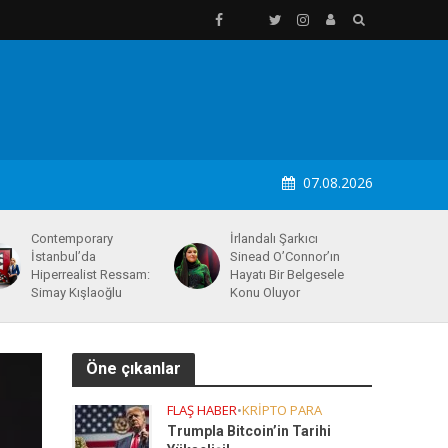
07.08.2026
Contemporary
İrlandalı Şarkıcı
İstanbul’da
Sinead O’Connor’ın
Hiperrealist Ressam:
Hayatı Bir Belgesele
Simay Kışlaoğlu
Konu Oluyor
Öne çıkanlar
FLAŞ HABER
•
KRIPTO PARA
Trumpla Bitcoin’in Tarihi