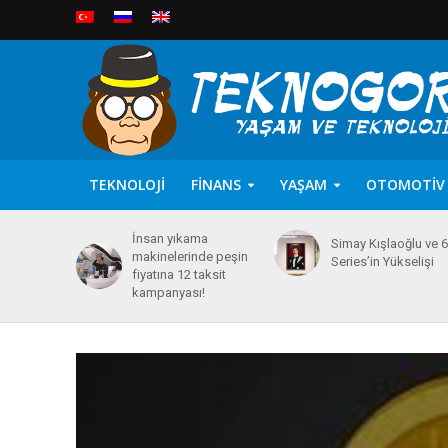
TEKNOLOJI
FINANS
YAŞAM
OTOMOTIV
İnsan yıkama
Simay Kışlaoğlu ve 
makinelerinde peşin
Series’in Yükselişi
fiyatına 12 taksit
kampanyası!