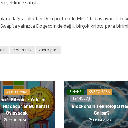
i şeklinde satışta.
mcılara dağıtacak olan DeFi protokolü Miso’da başlayacak. tok
wap’ta yalnızca Dogecoin’de değil, birçok kripto para birim
oin
elon musk
kripto para
FINANS
KRIPTO PARA
KRIPTO PARA
TEKNOLOJI
soft Bitcoin’e Yatırım
: Hissedarlar Bu Kararı
Blockchain Teknolojisi Nas
Oylayacak
Çalışır?
25.10.2024
06.04.2023