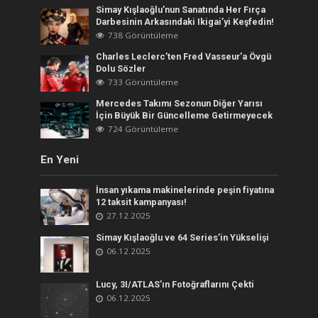
Simay Kışlaoğlu’nun Sanatında Her Fırça
Darbesinin Arkasındaki Ikigai’yi Keşfedin!
738 Görüntüleme
Charles Leclerc’ten Fred Vasseur’a Övgü
Dolu Sözler
733 Görüntüleme
Mercedes Takımı Sezonun Diğer Yarısı
İçin Büyük Bir Güncelleme Getirmeyecek
724 Görüntüleme
En Yeni
İnsan yıkama makinelerinde peşin fiyatına
12 taksit kampanyası!
27.12.2025
Simay Kışlaoğlu ve 64 Series’in Yükselişi
06.12.2025
Lucy, 3I/ATLAS’ın Fotoğraflarını Çekti
06.12.2025