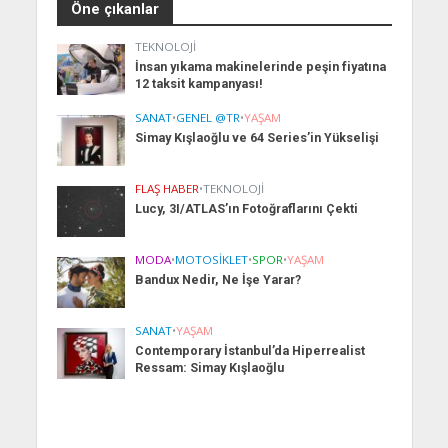
Öne çıkanlar
TEKNOLOJI
İnsan yıkama makinelerinde peşin fiyatına
12 taksit kampanyası!
SANAT
•
GENEL @TR
•
YAŞAM
Simay Kışlaoğlu ve 64 Series’in Yükselişi
FLAŞ HABER
•
TEKNOLOJI
Lucy, 3I/ATLAS’ın Fotoğraflarını Çekti
MODA
•
MOTOSIKLET
•
SPOR
•
YAŞAM
Bandux Nedir, Ne İşe Yarar?
SANAT
•
YAŞAM
Contemporary İstanbul’da Hiperrealist
Ressam: Simay Kışlaoğlu