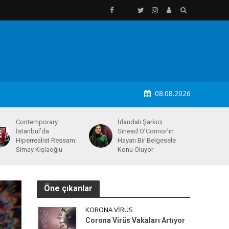
08.08.2026
Contemporary
İrlandalı Şarkıcı
İstanbul’da
Sinead O’Connor’ın
Hiperrealist Ressam:
Hayatı Bir Belgesele
Simay Kışlaoğlu
Konu Oluyor
Öne çıkanlar
KORONA VIRÜS
Corona Virüs Vakaları Artıyor