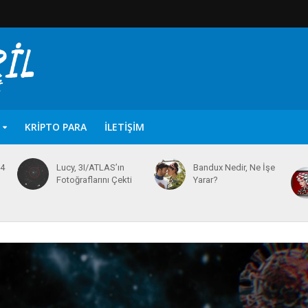
KRIPTO PARA
İLETIŞIM
64
Lucy, 3I/ATLAS’ın
Bandux Nedir, Ne İşe
Fotoğraflarını Çekti
Yarar?