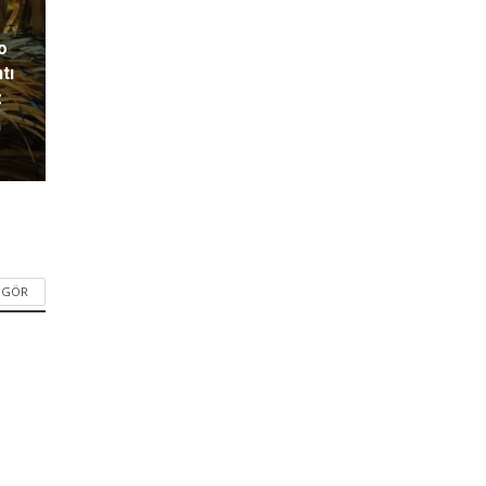
o
tı
z
I GÖR