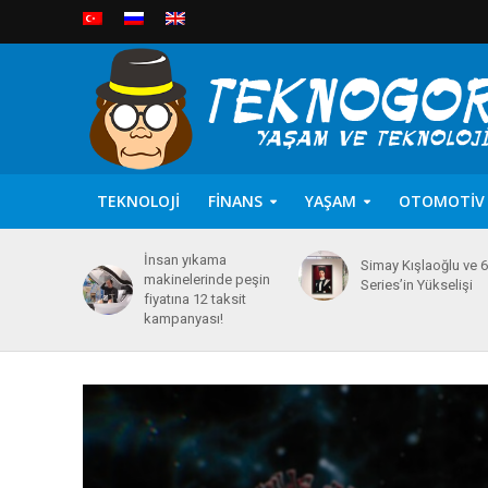
TEKNOLOJI
FINANS
YAŞAM
OTOMOTIV
İnsan yıkama
Simay Kışlaoğlu ve 
makinelerinde peşin
Series’in Yükselişi
fiyatına 12 taksit
kampanyası!