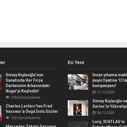
ler
En Yeni
Simay Kışlaoğlu’nun
İnsan yıkama maki
Sanatında Her Fırça
peşin fiyatına 12 t
Darbesinin Arkasındaki
kampanyası!
Ikigai’yi Keşfedin!
27.12.2025
738 Görüntüleme
Simay Kışlaoğlu ve
Charles Leclerc’ten Fred
Series’in Yükselişi
Vasseur’a Övgü Dolu Sözler
06.12.2025
733 Görüntüleme
Lucy, 3I/ATLAS’ın
Mercedes Takımı Sezonun