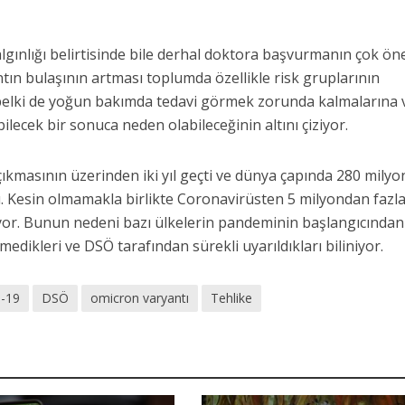
lgınlığı belirtisinde bile derhal doktora başvurmanın çok ön
tın bulaşının artması toplumda özellikle risk gruplarının
elki de yoğun bakımda tedavi görmek zorunda kalmalarına 
ilecek bir sonuca neden olabileceğinin altını çiziyor.
çıkmasının üzerinden iki yıl geçti ve dünya çapında 280 mily
dı. Kesin olmamakla birlikte Coronavirüsten 5 milyondan fazl
iniyor. Bunun nedeni bazı ülkelerin pandeminin başlangıcından
edikleri ve DSÖ tarafından sürekli uyarıldıkları biliniyor.
d-19
DSÖ
omicron varyantı
Tehlike