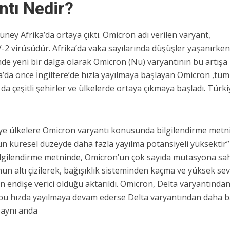
tı Nedir?
üney Afrika’da ortaya çıktı. Omicron adı verilen varyant,
 virüsüdür. Afrika’da vaka sayılarında düşüşler yaşanırke
nde yeni bir dalga olarak Omicron (Nu) varyantının bu artışa
a’da önce İngiltere’de hızla yayılmaya başlayan Omicron ,tüm
da çeşitli şehirler ve ülkelerde ortaya çıkmaya başladı. Türki
ye ülkelere Omicron varyantı konusunda bilgilendirme metn
n küresel düzeyde daha fazla yayılma potansiyeli yüksektir”
bilgilendirme metninde, Omicron’un çok sayıda mutasyona sa
nun altı çizilerek, bağışıklık sisteminden kaçma ve yüksek se
in endişe verici olduğu aktarıldı. Omicron, Delta varyantında
n bu hızda yayılmaya devam ederse Delta varyantından daha 
n aynı anda