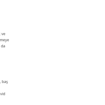
k ve
işmeye
r da
, baş
vid