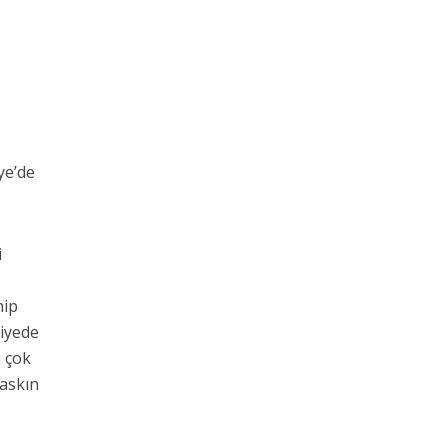
n
ye’de
i
hip
viyede
n çok
baskın