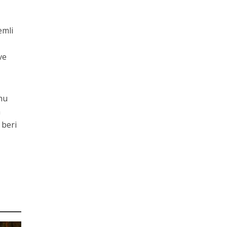
emli
ve
onu
a
 beri