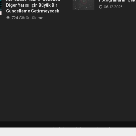
Fotoğraflarını Çek
Diğer Yarısı İçin Büyük Bir
06.12.2025
Güncelleme Getirmeyecek
724 Görüntüleme
ANASAYFA
GIZLILIK POLITIKASI
İLETIŞIM