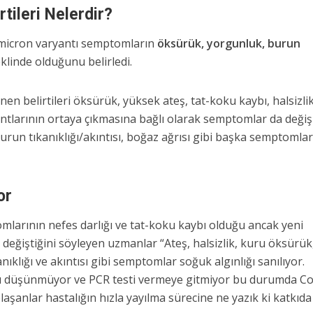
tileri Nelerdir?
micron varyantı semptomların
öksürük, yorgunluk, burun
klinde olduğunu belirledi.
en belirtileri öksürük, yüksek ateş, tat-koku kaybı, halsizli
ryantlarının ortaya çıkmasına bağlı olarak semptomlar da değ
urun tıkanıklığı/akıntısı, boğaz ağrısı gibi başka semptomla
or
mlarının nefes darlığı ve tat-koku kaybı olduğu ancak yeni
değiştiğini söyleyen uzmanlar “Ateş, halsizlik, kuru öksürük
anıklığı ve akıntısı gibi semptomlar soğuk algınlığı sanılıyor.
nı düşünmüyor ve PCR testi vermeye gitmiyor bu durumda Co
aşanlar hastalığın hızla yayılma sürecine ne yazık ki katkıda