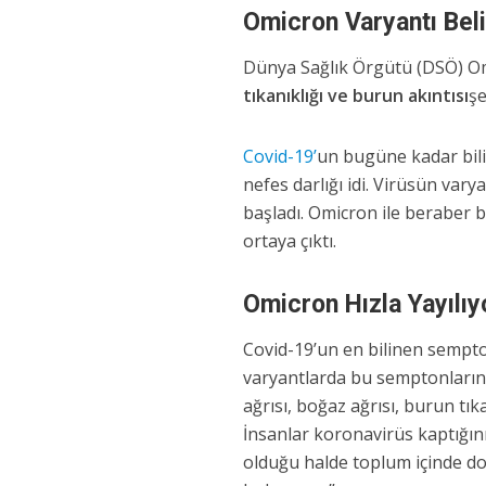
Omicron Varyantı Belir
Dünya Sağlık Örgütü (DSÖ) O
tıkanıklığı ve burun akıntısı
şe
Covid-19’
un bugüne kadar bilin
nefes darlığı idi. Virüsün va
başladı. Omicron ile beraber b
ortaya çıktı.
Omicron Hızla Yayılıy
Covid-19’un en bilinen sempto
varyantlarda bu semptonların 
ağrısı, boğaz ağrısı, burun tık
İnsanlar koronavirüs kaptığı
olduğu halde toplum içinde dol