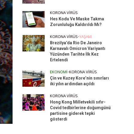
KORONA VIRÜS
Hes Kodu Ve Maske Takma
Zorunluluğu Kaldırıldı Mı?
KORONA VIRÜS
•
YAŞAM
Brezilya’da Rio De Janeiro
Karnavalı Omicron Variyantı
Yüzünden Tarihte İlk Kez
Ertelendi
EKONOMI
•
KORONA VIRÜS
Çin ve Kuzey Kore’nin sınırları
iki yılın ardından açıldı
KORONA VIRÜS
Hong Kong Milletvekili sıfır-
Covid tedbirlerine doğumgünü
partisine giderek tepki
gösterdi