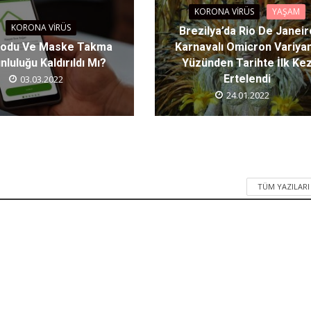
KORONA VIRÜS
YAŞAM
KORONA VIRÜS
Brezilya’da Rio De Janeir
Kodu Ve Maske Takma
Karnavalı Omicron Variyan
nluluğu Kaldırıldı Mı?
Yüzünden Tarihte İlk Ke
Ertelendi
03.03.2022
24.01.2022
TÜM YAZILAR