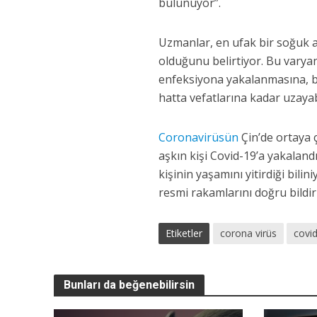
bulunuyor”.
Uzmanlar, en ufak bir soğuk a
olduğunu belirtiyor. Bu varyan
enfeksiyona yakalanmasına, b
hatta vefatlarına kadar uzayab
Coronavirüsün
Çin’de ortaya 
aşkın kişi Covid-19’a yakalan
kişinin yaşamını yitirdiği bil
resmi rakamlarını doğru bildirm
Etiketler
corona virüs
covi
Bunları da beğenebilirsin