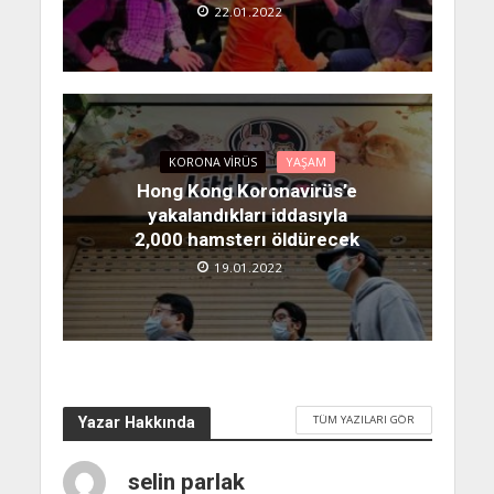
22.01.2022
KORONA VIRÜS
YAŞAM
Hong Kong Koronavirüs’e
yakalandıkları iddasıyla
2,000 hamsterı öldürecek
19.01.2022
TÜM YAZILARI GÖR
Yazar Hakkında
selin parlak