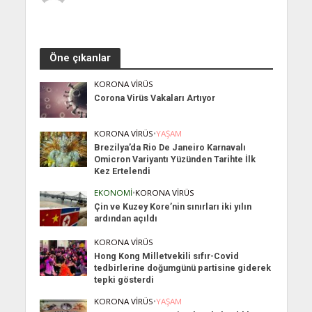
Öne çıkanlar
KORONA VIRÜS
Corona Virüs Vakaları Artıyor
KORONA VIRÜS
•
YAŞAM
Brezilya’da Rio De Janeiro Karnavalı
Omicron Variyantı Yüzünden Tarihte İlk
Kez Ertelendi
EKONOMI
•
KORONA VIRÜS
Çin ve Kuzey Kore’nin sınırları iki yılın
ardından açıldı
KORONA VIRÜS
Hong Kong Milletvekili sıfır-Covid
tedbirlerine doğumgünü partisine giderek
tepki gösterdi
KORONA VIRÜS
•
YAŞAM